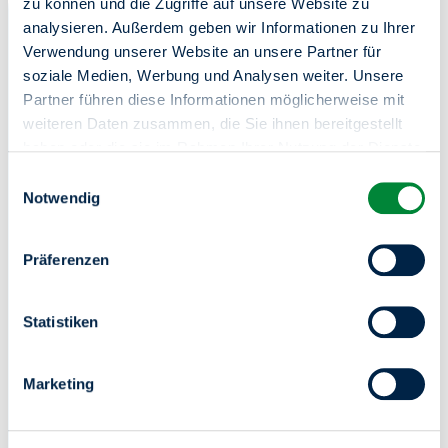
zu können und die Zugriffe auf unsere Website zu
24/7 für Sie da
analysieren. Außerdem geben wir Informationen zu Ihrer
Verwendung unserer Website an unsere Partner für
Nutzen Sie unser Serviceportal – bequem von zu Hause
oder unterwegs.
soziale Medien, Werbung und Analysen weiter. Unsere
Partner führen diese Informationen möglicherweise mit
Mieter-Login
weiteren Daten zusammen, die Sie ihnen bereitgestellt
haben oder die sie im Rahmen Ihrer Nutzung der Dienste
gesammelt haben.
Einwilligungsauswahl
Sie haben das Recht Ihre erteilten Einwilligungen
Notwendig
jederzeit zu widerrufen. Dies ist über einen erneuten
Aufruf dieses Tools über den Button am unteren linken
Präferenzen
Rand möglich.
Zentrale Kundenberatung
Statistiken
030 264 85-5000
Marketing
Online-Service
Mo-Do von 8-18 Uhr / Fr von 8-15 Uhr