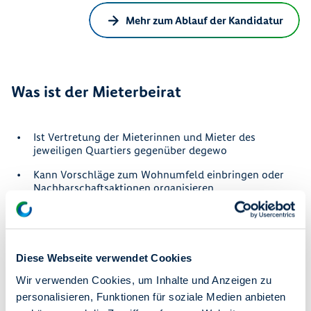
Mehr zum Ablauf der Kandidatur
Was ist der Mieterbeirat
Ist Vertretung der Mieterinnen und Mieter des
jeweiligen Quartiers gegenüber degewo
Kann Vorschläge zum Wohnumfeld einbringen oder
Nachbarschaftsaktionen organisieren
Macht sich als Interessensvertretung der Mieterinnen
und Mieter für ein lebenswertes Wohnumfeld stark
Diese Webseite verwendet Cookies
Mehr Infos zur Arbeit der Mieterbeiräte
Wir verwenden Cookies, um Inhalte und Anzeigen zu
Serviceportal "Meine degewo"
personalisieren, Funktionen für soziale Medien anbieten