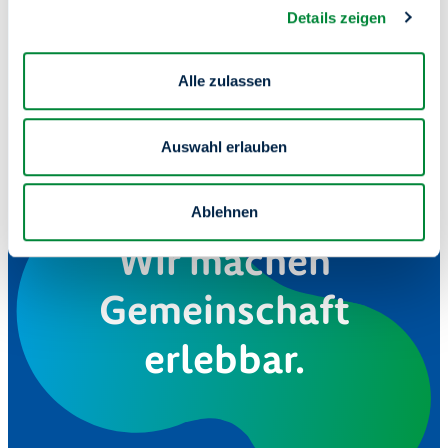
Details zeigen
In Notfällen (z.B. bei einem Wasserrohrbruch) sind wir
unter derselben Telefonnummer 24 Stunden an 7 Tagen in
der Woche für Sie da.
Alle zulassen
Auswahl erlauben
Ablehnen
Wir machen
Gemeinschaft
erlebbar.