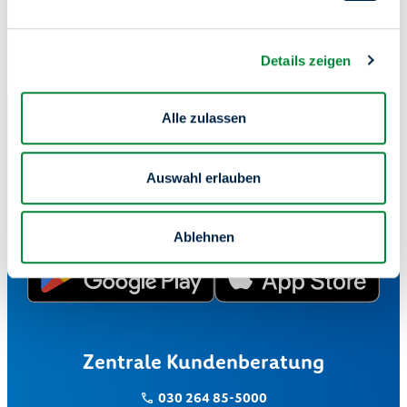
https://www.degewo.de/unsere-
kieze/wohnungsbau/neubau/marzahner-promenade-7
Details zeigen
Serviceportal "Meine degewo"
24/7 für Sie da
Alle zulassen
Nutzen Sie unser Serviceportal – bequem von zu Hause
oder unterwegs.
Auswahl erlauben
Mieter-Login
Ablehnen
Zentrale Kundenberatung
030 264 85-5000