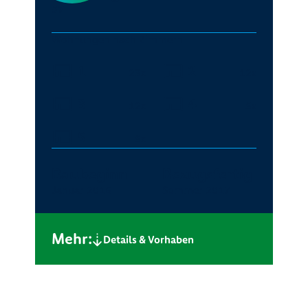
57
Wohnungen nach Zimmern
1
2
23x
12x
3
4
12x
5x
5
5x
Baubeginn
Bezugsfertig
Januar 2016
Sommer 2017
Mehr:
Details & Vorhaben