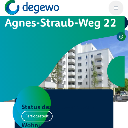
Agnes-Straub-Weg 22
Status des Bauvorhabens
Fertiggestellt
Wohnungen