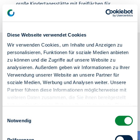
große Kindertagesstätte mit Freiflächen für
insgesamt 60 Kinder.
Diese Webseite verwendet Cookies
Weitere Informationen zum
Wir verwenden Cookies, um Inhalte und Anzeigen zu
Neubauprojekt
personalisieren, Funktionen für soziale Medien anbieten
zu können und die Zugriffe auf unsere Website zu
Grundstückgröße
Wohnfläche gesamt
analysieren. Außerdem geben wir Informationen zu Ihrer
4.600 m2
3.524 m2
Verwendung unserer Website an unsere Partner für
Anzahl Geschosse
Energiestandard
soziale Medien, Werbung und Analysen weiter. Unsere
7 bis 8
KfW 55
Partner führen diese Informationen möglicherweise mit
weiteren Daten zusammen, die Sie ihnen bereitgestellt
Stellplätze
Architekturbüro
haben oder die sie im Rahmen Ihrer Nutzung der Dienste
25 Parkplätze
Benjamin Thiel, degewo-
Planungsbüro bauWerk
gesammelt haben.
Einwilligungsauswahl
Sie haben das Recht Ihre erteilten Einwilligungen
Notwendig
jederzeit zu widerrufen. Dies ist über einen erneuten
Aufruf dieses Tools über den Button am unteren linken
Präferenzen