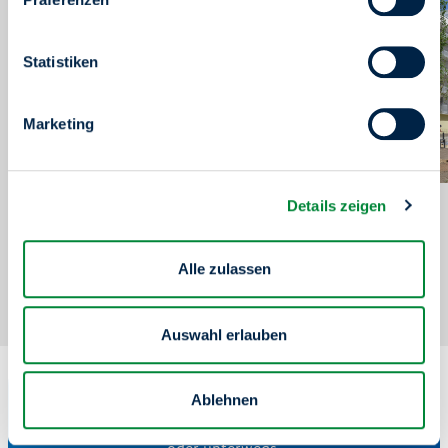
Rand möglich.
Statistiken
Marketing
Details zeigen
1
5
Alle zulassen
Auswahl erlauben
Serviceportal "Meine degewo"
24/7 für Sie da
Ablehnen
Nutzen Sie unser Serviceportal – bequem von zu Hause