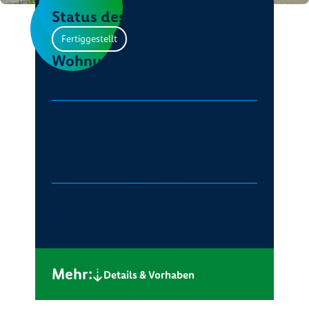
Status des Bauvorhabens
Fertiggestellt
Wohnungen
72
Wohnungen nach Zimmern
1
2
5x
19x
3
4
31x
17x
Baubeginn
Bezugsfertig
November 2017
2020
Mehr:
Details & Vorhaben