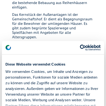
die bestehende Bebauung aus Reihenhäusern
einfügen.
Das Kernstück der Außenanlagen ist der
Gemeinschaftshof. Er dient als Begegnungsraum
für die Bewohner der umliegenden Häuser. Es
gibt zudem begrünte Spazierwege und
Spielflächen mit Angeboten für alle
Altersgruppen.
Altglienicke ist ein ruhiger Ortsteil im Süden
Berlins, der zum Bezirk Treptow-Köpenick gehört.
Altglienicke grenzt an das grüne Brandenburg,
im Norden an den Wissenschafts-, Wirtschafts-
und Medienstandort Adlershof. Das Berliner
Diese Webseite verwendet Cookies
Zentrum ist gut erreichbar: In nur etwa 30
Minuten gelangen Sie mit dem Auto oder der S-
Wir verwenden Cookies, um Inhalte und Anzeigen zu
Bahn zur Friedrichstraße, zum Zoologischen
personalisieren, Funktionen für soziale Medien anbieten
Garten oder zum Alexanderplatz. Den neuen
zu können und die Zugriffe auf unsere Website zu
Flughafen BER können Sie in nur 15 Minuten
analysieren. Außerdem geben wir Informationen zu Ihrer
erreichen.
Verwendung unserer Website an unsere Partner für
soziale Medien, Werbung und Analysen weiter. Unsere
Partner führen diese Informationen möglicherweise mit