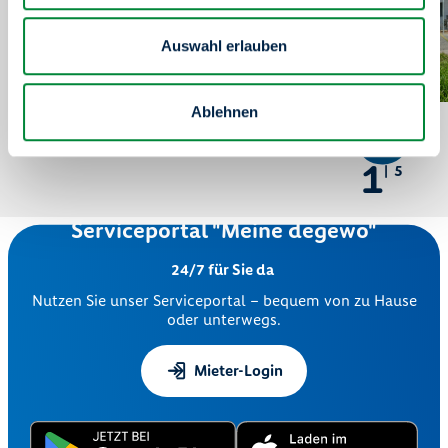
Auswahl erlauben
Ablehnen
1
5
Serviceportal "Meine degewo"
24/7 für Sie da
Nutzen Sie unser Serviceportal – bequem von zu Hause
oder unterwegs.
Mieter-Login