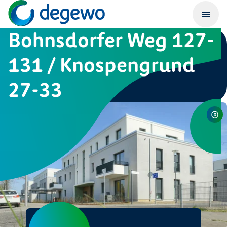
Bohnsdorfer Weg 127-
131 / Knospengrund
27-33