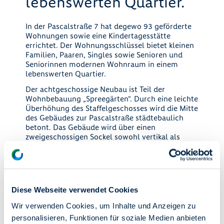
lebenswerten Quartier.
In der Pascalstraße 7 hat degewo 93 geförderte
Wohnungen sowie eine Kindertagesstätte
errichtet. Der Wohnungsschlüssel bietet kleinen
Familien, Paaren, Singles sowie Senioren und
Seniorinnen modernen Wohnraum in einem
lebenswerten Quartier.
Der achtgeschossige Neubau ist Teil der
Wohnbebauung „Spreegärten“. Durch eine leichte
Überhöhung des Staffelgeschosses wird die Mitte
des Gebäudes zur Pascalstraße städtebaulich
betont. Das Gebäude wird über einen
zweigeschossigen Sockel sowohl vertikal als
auch horizontal gegliedert. Die leichte U-Form
des Gebäudes schützt den Innenhof vor dem
Stadtlärm.
Es gibt auf dem Grundstück eine Vielzahl an
Grün- und Spielflächen. Eine intensive
Diese Webseite verwendet Cookies
Begrünung des Innenhofes sorgt für eine gute
Wir verwenden Cookies, um Inhalte und Anzeigen zu
Aufenthaltsqualität. Ebenso haben alle
personalisieren, Funktionen für soziale Medien anbieten
Dachflächen eine extensive Begrünung.