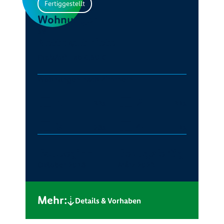
Fertiggestellt
Wohnungen
93
Nettokaltmiete
Preis/m²
ab 6,50 €
Wohnungen nach Zimmern
1
2
33x
31x
3
4
28x
1x
Baubeginn
Bezugsfertig
Oktober 2018
März 2023
Mehr:
Details & Vorhaben