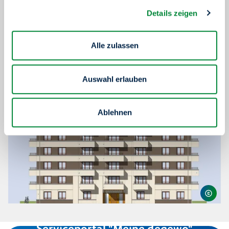
8
KfW 55
Details zeigen
Architekturbüro
STEPHAN HÖHNE
Gesellschaft von
Alle zulassen
Architekten mbH
Auswahl erlauben
Ablehnen
Serviceportal "Meine degewo"