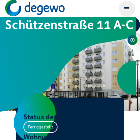
Schützenstraße 11 A-C
Status des Bauvorhabens
Fertiggestellt
Wohnungen
davon gefördert