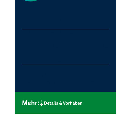
140
279
Nettokaltmiete
Preis/m²
ab 6,50 €
Wohnungen nach Zimmern
1
2
107x
110x
3
4
60x
2x
Baubeginn
Bezugsfertig
November 2018
Ende Juli 2022
Mehr:
Details & Vorhaben