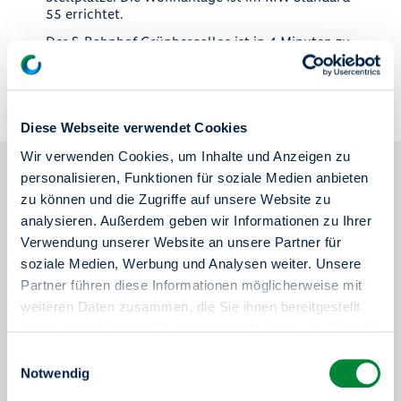
55 errichtet.
Der S-Bahnhof Grünbergallee ist in 4 Minuten zu
Fuß erreichbar. Der Neubau liegt in
unmittelbarer Nähe zum Flughafen BER.
Diese Webseite verwendet Cookies
Weitere Informationen zum
Wir verwenden Cookies, um Inhalte und Anzeigen zu
personalisieren, Funktionen für soziale Medien anbieten
Neubauprojekt
zu können und die Zugriffe auf unsere Website zu
analysieren. Außerdem geben wir Informationen zu Ihrer
Grundstückgröße
Bebaute Fläche
Verwendung unserer Website an unsere Partner für
8.347 m2
2.231 m2
soziale Medien, Werbung und Analysen weiter. Unsere
Wohnfläche gesamt
Anzahl Geschosse
Partner führen diese Informationen möglicherweise mit
14.700 m2
8 bis 11
weiteren Daten zusammen, die Sie ihnen bereitgestellt
haben oder die sie im Rahmen Ihrer Nutzung der Dienste
Energiestandard
Stellplätze
gesammelt haben.
KfW 55
58, Tiefgarage: 91
Einwilligungsauswahl
Sie haben das Recht Ihre erteilten Einwilligungen
Notwendig
Architekturbüro
jederzeit zu widerrufen. Dies ist über einen erneuten