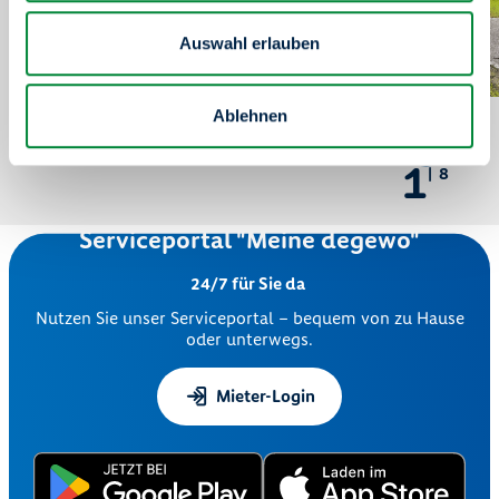
Auswahl erlauben
Ablehnen
1
8
Serviceportal "Meine degewo"
24/7 für Sie da
Nutzen Sie unser Serviceportal – bequem von zu Hause
oder unterwegs.
Mieter-Login