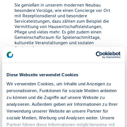
Sie genießen in unserem modernen Neubau
besondere Vorzüge, wie einen Concierge vor Ort
mit Rezeptionsdienst und besondere
Serviceleistungen, dazu zählen zum Beispiel die
Vermittlung von Hauswirtschaftsleistungen,
Pflege und vieles mehr. Es gibt zudem einen
Gemeinschaftsraum für Spielenachmittage,
kulturelle Veranstaltungen und sozialen
Austausch.
Das degewo-Tochterunternehmen SOPHIA
ergänzt unser Angebot für Ihre Unabhängigkeit in
der eigenen Wohnung! Im Bedarfs- oder Notfall
ist schnelle Hilfe nur einen Knopfdruck oder
Diese Webseite verwendet Cookies
Anruf entfernt. Alle Angebote des
"Servicewohnen" finden Sie im Flyer von
SOPHIA
.
Wir verwenden Cookies, um Inhalte und Anzeigen zu
personalisieren, Funktionen für soziale Medien anbieten
Bitte beachten Sie, dass alle Wohnungen
zu können und die Zugriffe auf unsere Website zu
gefördert werden. Daher müssen Sie zum
Vertragsabschluss einen gültigen
analysieren. Außerdem geben wir Informationen zu Ihrer
Wohnberechtigungsschein (WBS) vorlegen
Verwendung unserer Website an unsere Partner für
können.
soziale Medien, Werbung und Analysen weiter. Unsere
Partner führen diese Informationen möglicherweise mit