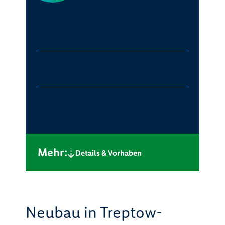
126
126
Nettokaltmiete
Preis/m²
ab 6,50 €
Wohnungen nach Zimmern
1
2
84x
42x
Baubeginn
Bezugsfertig
Dezember 2018
Dezember 2020
Mehr:
Details & Vorhaben
Neubau in Treptow-