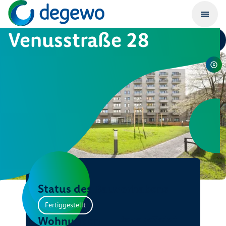
Venusstraße 28
Status des Bauvorhabens
Fertiggestellt
Wohnungen
davon gefördert