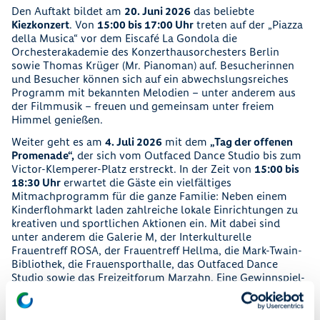
Den Auftakt bildet am
20. Juni 2026
das beliebte
Kiezkonzert
. Von
15:00 bis 17:00 Uhr
treten auf der „Piazza
della Musica“ vor dem Eiscafé La Gondola die
Orchesterakademie des Konzerthausorchesters Berlin
sowie Thomas Krüger (Mr. Pianoman) auf. Besucherinnen
und Besucher können sich auf ein abwechslungsreiches
Programm mit bekannten Melodien – unter anderem aus
der Filmmusik – freuen und gemeinsam unter freiem
Himmel genießen.
Weiter geht es am
4. Juli 2026
mit dem
„Tag der offenen
Promenade“,
der sich vom Outfaced Dance Studio bis zum
Victor-Klemperer-Platz erstreckt. In der Zeit von
15:00 bis
18:30 Uhr
erwartet die Gäste ein vielfältiges
Mitmachprogramm für die ganze Familie: Neben einem
Kinderflohmarkt laden zahlreiche lokale Einrichtungen zu
kreativen und sportlichen Aktionen ein. Mit dabei sind
unter anderem die Galerie M, der Interkulturelle
Frauentreff ROSA, der Frauentreff Hellma, die Mark-Twain-
Bibliothek, die Frauensporthalle, das Outfaced Dance
Studio sowie das Freizeitforum Marzahn. Eine Gewinnspiel-
Rallye verbindet die Stationen und bietet attraktive Preise.
Den Abschluss bildet am
4. September 2026
der