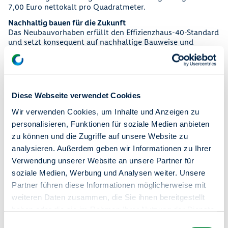
7,00 Euro nettokalt pro Quadratmeter.
Nachhaltig bauen für die Zukunft
Das Neubauvorhaben erfüllt den Effizienzhaus-40-Standard
und setzt konsequent auf nachhaltige Bauweise und
Klimaschutz. Geplant sind unter anderem:
• Gründächer und Retentionsflächen
• umweltfreundliche Wärmeversorgung
Diese Webseite verwendet Cookies
• energieeffiziente Gebäudetechnik
Wir verwenden Cookies, um Inhalte und Anzeigen zu
Stärkung der Marzahner Promenade
Neben den Wohnungen entstehen im Erdgeschoss drei
personalisieren, Funktionen für soziale Medien anbieten
Gewerbeeinheiten, die zur Belebung des Quartiers
zu können und die Zugriffe auf unsere Website zu
beitragen, unter anderem für Gastronomie und soziale
analysieren. Außerdem geben wir Informationen zu Ihrer
Angebote.
Verwendung unserer Website an unsere Partner für
Die Lage in unmittelbarer Nähe zum S-Bahnhof Marzahn
soziale Medien, Werbung und Analysen weiter. Unsere
und zum Einkaufszentrum Eastgate bietet eine sehr gute
Partner führen diese Informationen möglicherweise mit
Anbindung und Infrastruktur.
weiteren Daten zusammen, die Sie ihnen bereitgestellt
Das Projekt ist Teil der langfristigen Quartiersentwicklung
haben oder die sie im Rahmen Ihrer Nutzung der Dienste
entlang der Marzahner Promenade, einem zentralen
gesammelt haben.
Versorgungs- und Begegnungsort im Bezirk.
Einwilligungsauswahl