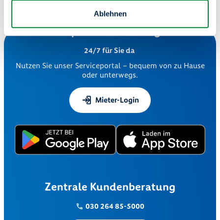
Pressekontakt:
Stefan Weidelich (Pressesprecher)
Ablehnen
presse@degewo.de
Serviceportal "Meine degewo"
24/7 für Sie da
Nutzen Sie unser Serviceportal – bequem von zu Hause
oder unterwegs.
Mieter-Login
Zentrale Kundenberatung
030 264 85-5000