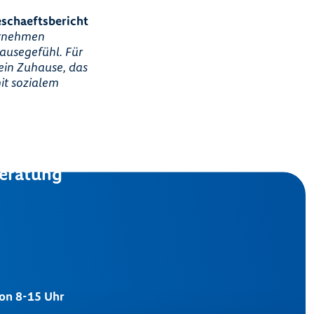
schaeftsbericht
ernehmen
usegefühl. Für
in Zuhause, das
it sozialem
eratung
von 8-15 Uhr