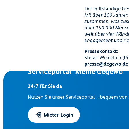
Der vollständige Ge
Mit über 100 Jahre
zusammen, was zus
über 150.000 Mensc
weit über vier Wänd
Engagement und rich
Pressekontakt:
Stefan Weidelich (P
presse@degewo.de
Serviceportal "Meine degewo"
24/7 für Sie da
Nutzen Sie unser Serviceportal – bequem von
Mieter-Login