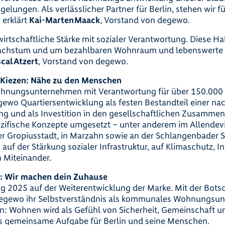
 gelungen. Als verlässlicher Partner für Berlin, stehen wir fü
 erklärt
Kai-Marten Maack
, Vorstand von degewo.
rtschaftliche Stärke mit sozialer Verantwortung. Diese Hal
achstum und um bezahlbaren Wohnraum und lebenswerte Ki
cal Atzert
, Vorstand von degewo.
 Kiezen: Nähe zu den Menschen
nungsunternehmen mit Verantwortung für über 150.000 
egewo Quartiersentwicklung als festen Bestandteil einer na
 und als Investition in den gesellschaftlichen Zusammen
zifische Konzepte umgesetzt – unter anderem im Allendevi
der Gropiusstadt, in Marzahn sowie an der Schlangenbader S
auf der Stärkung sozialer Infrastruktur, auf Klimaschutz, 
 Miteinander.
: Wir machen dein Zuhause
lag 2025 auf der Weiterentwicklung der Marke. Mit der Bot
degewo ihr Selbstverständnis als kommunales Wohnungsun
: Wohnen wird als Gefühl von Sicherheit, Gemeinschaft u
ls gemeinsame Aufgabe für Berlin und seine Menschen.