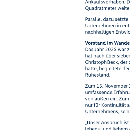
Ankaufsvorhaben. D
Quadratmeter weiter
Parallel dazu setzte
Unternehmen in ent
nachhaltigen Entwic
Vorstand im Wandel
Das Jahr 2025 war 
hat nach über siebe
Christoph Beck, de
hatte, begleitete d
Ruhestand.
Zum 15. November 20
umfassende Erfahru
von außen ein. Zum 
nur für Kontinuität
Unternehmens, seine
„Unser Anspruch ist
lebens- und liebens