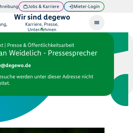
hreibung
Jobs & Karriere
Mieter-Login
Wir sind degewo
ung,
Karriere, Presse,
Unternehmen
t | Presse & Öffentlichkeitsarbeit
an Weidelich - Pressesprecher
e@degewo.de
esuche werden unter dieser Adresse nicht
itet.
n