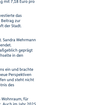
g mit 7,18 Euro pro
vestierte das
Beitrag zur
t der Stadt.
gt. Sandra Wehrmann
eendet.
maßgeblich geprägt
hselte in den
ns ein und brachte
neue Perspektiven
fen und steht nicht
tnis des
en Wohnraum, für
t. Auch im Jahr 2025