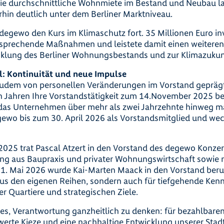
ie durchschnittliche Wohnmiete im Bestand und Neubau la
hin deutlich unter dem Berliner Marktniveau.
 degewo den Kurs im Klimaschutz fort. 35 Millionen Euro in
sprechende Maßnahmen und leistete damit einen weiteren 
klung des Berliner Wohnungsbestands und zur Klimazukunf
: Kontinuität und neue Impulse
zudem von personellen Veränderungen im Vorstand geprä
n Jahren Ihre Vorstandstätigkeit zum 14.November 2025 b
r das Unternehmen über mehr als zwei Jahrzehnte hinweg 
egewo bis zum 30. April 2026 als Vorstandsmitglied und wec
25 trat Pascal Atzert in den Vorstand des degewo Konzer
ng aus Baupraxis und privater Wohnungswirtschaft sowie 
1. Mai 2026 wurde Kai-Marten Maack in den Vorstand beru
 aus den eigenen Reihen, sondern auch für tiefgehende Kenn
r Quartiere und strategischen Ziele.
 es, Verantwortung ganzheitlich zu denken: für bezahlbar
werte Kieze und eine nachhaltige Entwicklung unserer Stad