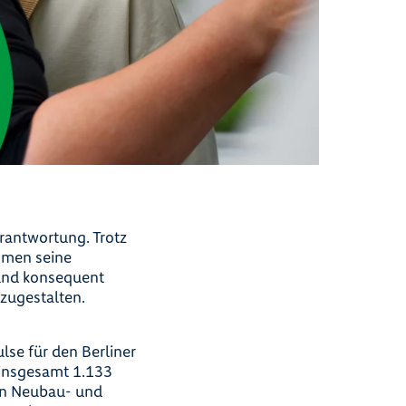
rantwortung. Trotz
hmen seine
 und konsequent
tzugestalten.
se für den Berliner
insgesamt 1.133
in Neubau- und