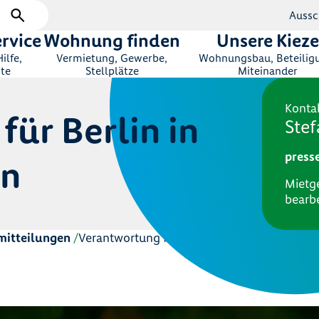
Aussc
rvice
Wohnung finden
Unsere Kieze
ilfe,
Vermietung, Gewerbe,
Wohnungsbau, Beteilig
te
Stellplätze
Miteinander
Kontak
ür Berlin in
Stef
press
en
Mietg
bearbe
mitteilungen
Verantwortung für Berlin in bewegten Zeite