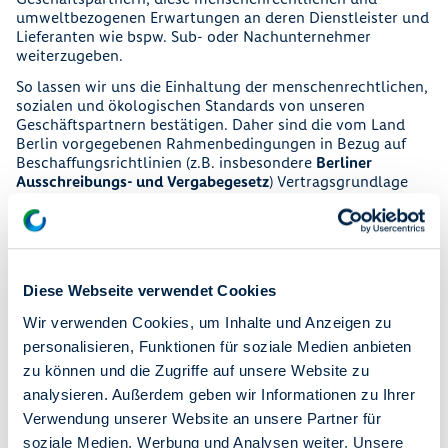
umweltbezogenen Erwartungen an deren Dienstleister und
Lieferanten wie bspw. Sub- oder Nachunternehmer
weiterzugeben.
So lassen wir uns die Einhaltung der menschenrechtlichen,
sozialen und ökologischen Standards von unseren
Geschäftspartnern bestätigen. Daher sind die vom Land
Berlin vorgegebenen Rahmenbedingungen in Bezug auf
Beschaffungsrichtlinien (z.B. insbesondere
Berliner
Ausschreibungs- und Vergabegesetz
) Vertragsgrundlage
bei degewo. So stellen die ILO-Kernarbeitsnormen für
degewo und die Geschäftspartner ein notwendiges
Element der Geschäftsbeziehung dar. Gleiches gilt auch für
die Frauenförderung und die Einhaltung des
Landesgleichstellungsgesetzes. Die Einhaltung dieser
Diese Webseite verwendet Cookies
Vorgaben wird durch eine unabhängige Stelle überprüft.
Festgestellte Verstöße von Geschäftspartnern werden
Wir verwenden Cookies, um Inhalte und Anzeigen zu
konsequent verfolgt und können bis zur Beendigung der
personalisieren, Funktionen für soziale Medien anbieten
Geschäftsbeziehung führen.
zu können und die Zugriffe auf unsere Website zu
Von unseren eigenen Mitarbeiterinnen und Mitarbeitern
analysieren. Außerdem geben wir Informationen zu Ihrer
erwarten wir, dass sie sich bei ihren täglichen
Verwendung unserer Website an unsere Partner für
Entscheidungen an unseren in dieser Grundsatzerklärung
niedergeschriebenen Richtlinien orientieren. Sie werden
soziale Medien, Werbung und Analysen weiter. Unsere