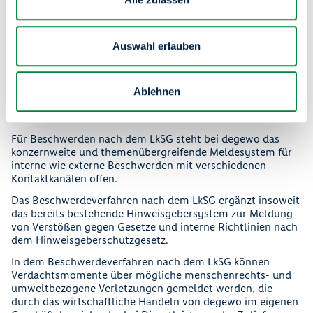
Ansatz zur Achtung der Menschenrechte und
Umweltaspekte verbessern und stärken können. Dies
beinhaltet auch die regelmäßige Überprüfung unserer
Auswahl erlauben
Standards und Richtlinien.
Die gewonnenen Erkenntnisse nehmen Einfluss auf die
betroffenen Bereiche, das Risikomanagement und in die
Ablehnen
Leitlinien von degewo.
2.3 Beschwerdemanagement
Für Beschwerden nach dem LkSG steht bei degewo das
konzernweite und themenübergreifende Meldesystem für
interne wie externe Beschwerden mit verschiedenen
Kontaktkanälen offen.
Das Beschwerdeverfahren nach dem LkSG ergänzt insoweit
das bereits bestehende Hinweisgebersystem zur Meldung
von Verstößen gegen Gesetze und interne Richtlinien nach
dem Hinweisgeberschutzgesetz.
In dem Beschwerdeverfahren nach dem LkSG können
Verdachtsmomente über mögliche menschenrechts- und
umweltbezogene Verletzungen gemeldet werden, die
durch das wirtschaftliche Handeln von degewo im eigenen