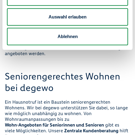
Rolle bei seniorengerechtem Wohnen. Diese beinhaltet z.
B. ein regelmäßiges Gespräch mit den SOPHIA-
Telefonpaten. Teilweise bestehen diese Patenschaften
Auswahl erlauben
schon jahrelang und sind zu regelrechten Freundschaften
gewachsen. Außerdem besteht die Möglichkeit, durch
ehrenamtliche Helferinnen und Helfer im Alltag
unterstützt zu werden. Sie helfen beim Einkaufen, begleiten
Ablehnen
bei Arztbesuchen, beim Spazieren. Im Rahmen der sozialen
Betreuung können auch individuelle Hilfen und Lösungen
angeboten werden.
Seniorengerechtes Wohnen
bei degewo
Ein Hausnotruf ist ein Baustein seniorengerechten
Wohnens. Wir bei degewo unterstützen Sie dabei, so lange
wie möglich unabhängig zu wohnen. Von
Wohnraumanpassungen bis zu
Wohn-Angeboten für Seniorinnen und Senioren
gibt es
viele Möglichkeiten. Unsere
Zentrale Kundenberatung
hilft