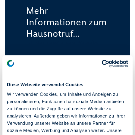
Mehr
Informationen zum
Hausnotruf...
... finden Sie auf unserer Webseite.
Oder rufen Sie an:
Sie erreichen die Mitarbeiterinnen und
Mitarbeiter von SOPHIA
unter Telefon 030 / 93 02 08 70
montags bis donnerstags
von 9-17 Uhr und freitags von 9-15
Diese Webseite verwendet Cookies
Uhr.
Wir verwenden Cookies, um Inhalte und Anzeigen zu
Zur Website www.sophia-
personalisieren, Funktionen für soziale Medien anbieten
berlin.de
zu können und die Zugriffe auf unsere Website zu
analysieren. Außerdem geben wir Informationen zu Ihrer
Verwendung unserer Website an unsere Partner für
soziale Medien, Werbung und Analysen weiter. Unsere