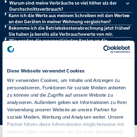
Warum sind meine Verbräuche so viel höher als der
Durchschnittsverbrauch?
Kann ich die Werte aus meinem Schreiben mit den Werten
an den Geräten in meiner Wohnung vergleichen?
Bekomme ich die Betriebskostenabrechnung jetzt früher?
Sie haben ja bereits alle Verbrauchswerte von mir.
Wie werden die prognostizierten Kosten an die
Mieterinnen und Mieter weiterberechnet?
Warum enthält das Schreiben keine Angaben zu meinem
Kaltwasserverbrauch?
Was bedeuten die Verbräuche in kWh in Euro und warum
Diese Webseite verwendet Cookies
enthält das Schreiben keine Kosten zum angegebenen
Energieverbrauch?
Wir verwenden Cookies, um Inhalte und Anzeigen zu
Warum habe ich in diesem Monat kein Schreiben/keine
personalisieren, Funktionen für soziale Medien anbieten
Informationen über neue Werte erhalten bzw. warum fehlt
zu können und die Zugriffe auf unsere Website zu
der Wert für den laufenden Monat, obwohl ich im letzten
Monat eine Verbrauchsinformation erhalten habe?
analysieren. Außerdem geben wir Informationen zu Ihrer
Warum habe ich noch kein Verbrauchsinformationen
Verwendung unserer Website an unsere Partner für
erhalten?
soziale Medien, Werbung und Analysen weiter. Unsere
Warum verarbeiten Sie meine Daten?
Partner führen diese Informationen möglicherweise mit
Meine degewo - das Serviceportal
weiteren Daten zusammen, die Sie ihnen bereitgestellt