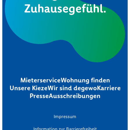
Zuhausegefühl.
Mieterservice
Wohnung finden
Unsere Kieze
Wir sind degewo
Karriere
Presse
Ausschreibungen
Impressum
Information zur Barrierefreiheit