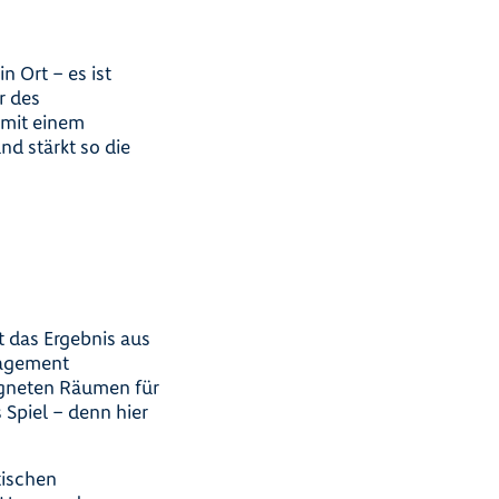
n Ort – es ist
r des
 mit einem
nd stärkt so die
 das Ergebnis aus
nagement
igneten Räumen für
Spiel – denn hier
tischen