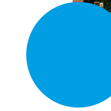
Beratung, Begegnu
Gemeinschaft – get
und Offenheit.