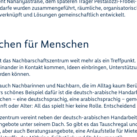
t Nahariyastraße, dem späteren Träger Pestalozzi-Fröbel
darfe wurden zusammengeführt, räumliche, organisatorisc
verknüpft und Lösungen gemeinschaftlich entwickelt.
chen für Menschen
st das Nachbarschaftszentrum weit mehr als ein Treffpunkt. E
nander in Kontakt kommen, Ideen einbringen, Unterstützu
rden können.
 auch Nachbarinnen und Nachbarn, die im Alltag kaum Be
s schönes Beispiel dafür ist die deutsch-arabische Handarb
chen – eine deutschsprachig, eine arabischsprachig – gem
ft oder Alter: All das spielt hier keine Rolle. Entscheidend
zentrum vereint neben der deutsch-arabischen Handarbeit
 Angebote unter seinem Dach. So gibt es das Tauschregal un
 aber auch Beratungsangebote, eine Anlaufstelle für Miete