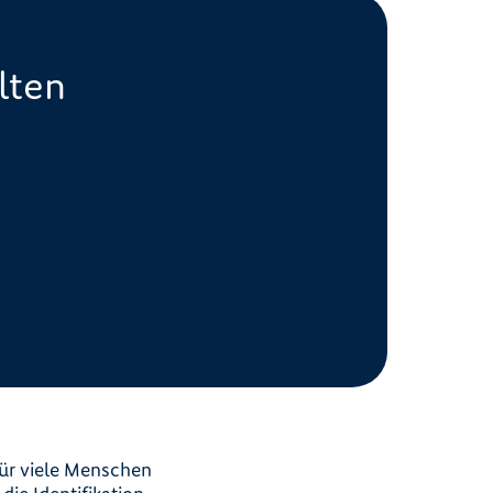
lten
hen
it unserem
zahlreiche
die
für viele Menschen