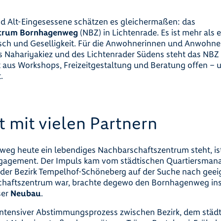
 Alt-Eingesessene schätzen es gleichermaßen: das
ntrum Bornhagenweg
(NBZ) in Lichtenrade. Es ist mehr als ei
ch und Geselligkeit. Für die Anwohnerinnen und Anwohne
 Nahariyakiez und des Lichtenrader Südens steht das NBZ
t aus Workshops, Freizeitgestaltung und Beratung offen – u
.
t mit vielen Partnern
g heute ein lebendiges Nachbarschaftszentrum steht, ist
gagement. Der Impuls kam vom städtischen Quartiersma
 der Bezirk Tempelhof-Schöneberg auf der Suche nach gee
chaftszentrum war, brachte degewo den Bornhagenweg ins 
ser
Neubau
.
 intensiver Abstimmungsprozess zwischen Bezirk, dem städ