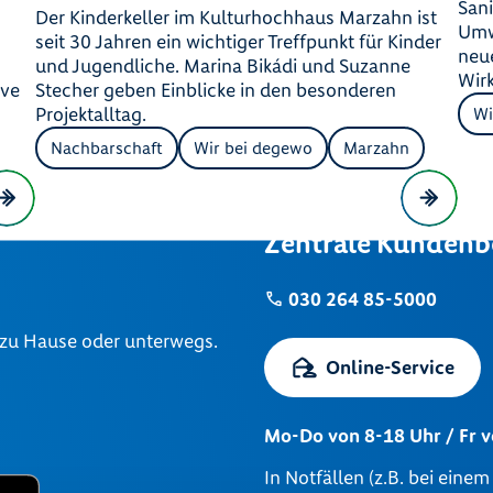
Sani
Der Kinderkeller im Kulturhochhaus Marzahn ist
Umw
seit 30 Jahren ein wichtiger Treffpunkt für Kinder
neue
und Jugendliche. Marina Bikádi und Suzanne
Wir
ive
Stecher geben Einblicke in den besonderen
.
Projektalltag.
Wi
Nachbarschaft
Wir bei degewo
Marzahn
Zentrale Kundenb
030 264 85-5000
 zu Hause oder unterwegs.
Online-Service
Mo-Do von 8-18 Uhr / Fr 
In Notfällen (z.B. bei eine