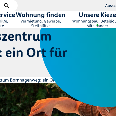
Aussc
rvice
Wohnung finden
Unsere Kieze
ilfe,
Vermietung, Gewerbe,
Wohnungsbau, Beteilig
te
Stellplätze
Miteinander
szentrum
ein Ort für
rum Bornhagenweg: ein Ort für alle