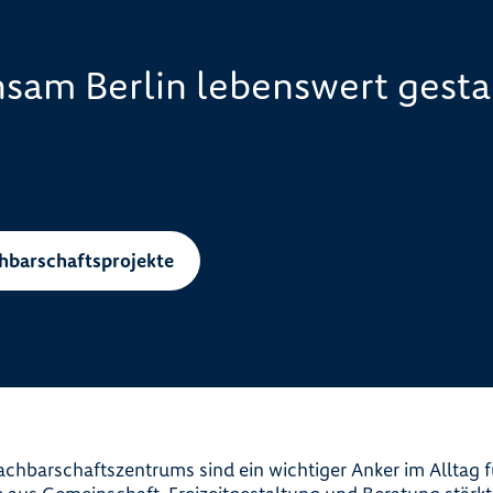
sam Berlin lebenswert gesta
artnern wie dem Bezirk, lokalen Trägern und mit zahlreic
 schaffen wir Angebote, die Nachbarschaften stärken – m
ement oder als Vermieterin. In unseren Beständen finden 
 ein Zuhause, die zu einem lebhaften Kiez beitragen und 
stärken. Entdecke Angebote in deinem degewo-Kiez!
hbarschaftsprojekte
chbarschaftszentrums sind ein wichtiger Anker im Alltag 