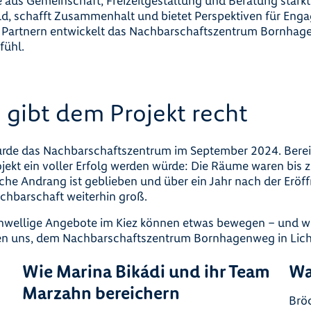
 aus Gemeinschaft, Freizeitgestaltung und Beratung stärkt 
, schafft Zusammenhalt und bietet Perspektiven für Eng
Partnern entwickelt das Nachbarschaftszentrum Bornhag
fühl.
g gibt dem Projekt recht
wurde das Nachbarschaftszentrum im September 2024. Berei
ojekt ein voller Erfolg werden würde: Die Räume waren bis 
iche Andrang ist geblieben und über ein Jahr nach der Eröff
achbarschaft weiterhin groß.
schwellige Angebote im Kiez können etwas bewegen – und 
uen uns, dem Nachbarschaftszentrum Bornhagenweg in Lich
Wie Marina Bikádi und ihr Team
Wa
Marzahn bereichern
Bröc