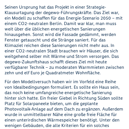
Seinen Ursprung hat das Projekt in einer Strategie-
Klausurtagung der degewo-Führungskräfte. Das Ziel war,
ein Modell zu schaffen für das Energie-Szenario 2050 – mit
einem CO2-neutralen Berlin. Damit war klar, man muss
weit über die üblichen energetischen Sanierungen
hinausgehen. Sonst wird die Fassade gedämmt, werden
Fenster getauscht und die Stränge saniert. Für das
Klimaziel reichen diese Sanierungen nicht mehr aus. In
einer CO2-neutralen Stadt brauchen wir Häuser, die sich
weitgehend selber mit Wärme und Strom versorgen. Das
degewo-Zukunftshaus schafft dieses Ziel mit heute
verfügbarer Technik – zu moderaten Warmmieten zwischen
zehn und elf Euro je Quadratmeter Wohnfläche.
Für den Modellversuch haben wir im Vorfeld eine Reihe
von Idealbedingungen formuliert. Es sollte ein Haus sein,
das noch keine umfangreiche energetische Sanierung
hinter sich hatte. Ein freier Giebel in Richtung Süden sollte
Platz für Solarpaneele bieten, um die geplante
Photovoltaik-Anlage auf dem Dach zu ergänzen. Außerdem
wurde in unmittelbarer Nähe eine große freie Fläche für
einen unterirdischen Wärmespeicher benötigt. Unter den
wenigen Gebäuden, die alle Kriterien für ein solches