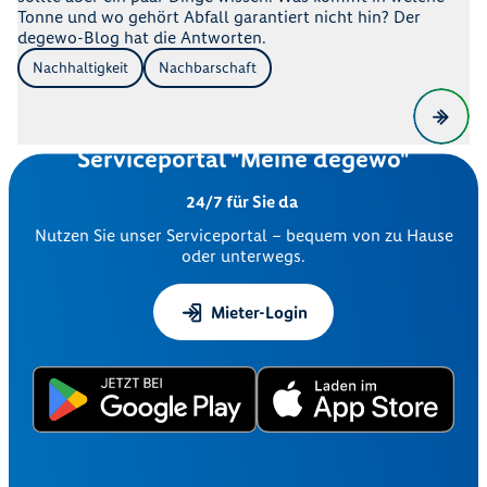
Tonne und wo gehört Abfall garantiert nicht hin? Der
degewo-Blog hat die Antworten.
Nachhaltigkeit
Nachbarschaft
Serviceportal "Meine degewo"
24/7 für Sie da
Nutzen Sie unser Serviceportal – bequem von zu Hause
oder unterwegs.
Mieter-Login