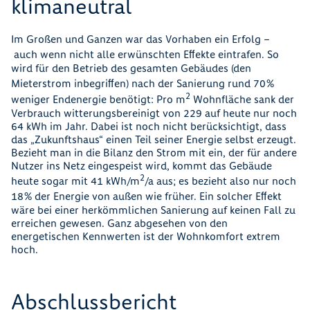
klimaneutral
Im Großen und Ganzen war das Vorhaben ein Erfolg –
auch wenn nicht alle erwünschten Eﬀekte eintrafen. So
wird für den Betrieb des gesamten Gebäudes (den
Mieterstrom inbegriﬀen) nach der Sanierung rund 70 %
2
weniger Endenergie benötigt: Pro m
Wohnﬂäche sank der
Verbrauch witterungsbereinigt von 229 auf heute nur noch
64 kWh im Jahr. Dabei ist noch nicht berücksichtigt, dass
das „Zukunftshaus“ einen Teil seiner Energie selbst erzeugt.
Bezieht man in die Bilanz den Strom mit ein, der für andere
Nutzer ins Netz eingespeist wird, kommt das Gebäude
2
heute sogar mit 41 kWh/m
/a aus; es bezieht also nur noch
18 % der Energie von außen wie früher. Ein solcher Eﬀekt
wäre bei einer herkömmlichen Sanierung auf keinen Fall zu
erreichen gewesen. Ganz abgesehen von den
energetischen Kennwerten ist der Wohnkomfort extrem
hoch.
Abschlussbericht